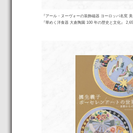
『アール・ヌーヴォーの装飾磁器 ヨーロッパ名窯 美麗革
『華めく洋食器 大倉陶園 100 年の歴史と文化』 2,65