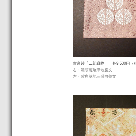
古帛紗「二部織物」 各9,500円（
右・濃萌葱亀甲地窼文
左・紫唐草地三盛向鶴文